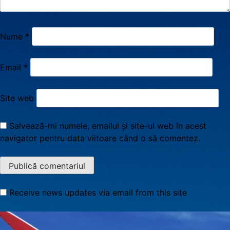
Nume
*
Email
*
Site web
Salvează-mi numele, emailul și site-ul web în acest
navigator pentru data viitoare când o să comentez.
Receive news updates via email from this site