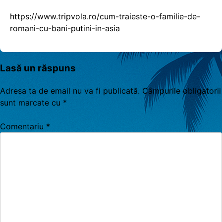
https://www.tripvola.ro/cum-traieste-o-familie-de-
romani-cu-bani-putini-in-asia
Lasă un răspuns
Adresa ta de email nu va fi publicată.
Câmpurile obligatorii
sunt marcate cu
*
Comentariu
*